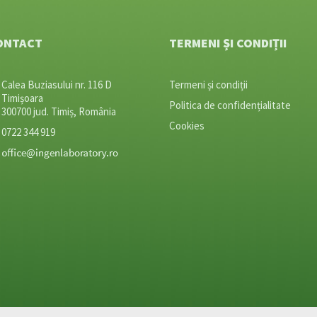
ONTACT
TERMENI ȘI CONDIȚII
Calea Buziasului nr. 116 D
Termeni și condiții
Timișoara
Politica de confidențialitate
300700 jud. Timiș, România
Cookies
0722 344 919