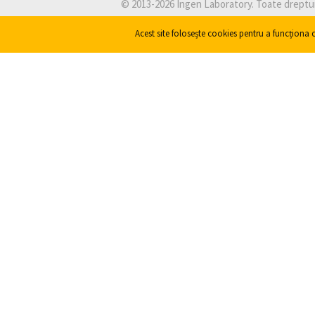
©
2013-2026
Ingen Laboratory
. Toate dreptu
Acest site folosește cookies pentru a funcționa c