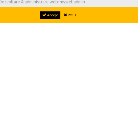
Dezvoltare & administrare web:
mywebadmin
Accept
Refuz