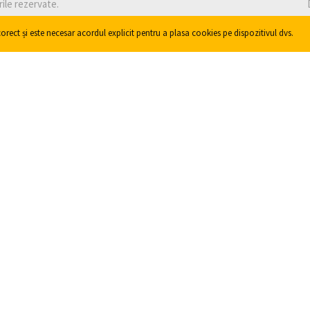
rile rezervate.
orect și este necesar acordul explicit pentru a plasa cookies pe dispozitivul dvs.