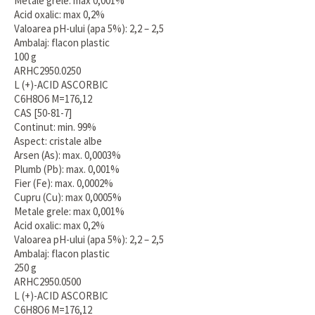
Metale grele: max 0,001%
Acid oxalic: max 0,2%
Valoarea pH-ului (apa 5%): 2,2 – 2,5
Ambalaj: flacon plastic
100 g
ARHC2950.0250
L (+)-ACID ASCORBIC
C6H8O6 M=176,12
CAS [50-81-7]
Continut: min. 99%
Aspect: cristale albe
Arsen (As): max. 0,0003%
Plumb (Pb): max. 0,001%
Fier (Fe): max. 0,0002%
Cupru (Cu): max 0,0005%
Metale grele: max 0,001%
Acid oxalic: max 0,2%
Valoarea pH-ului (apa 5%): 2,2 – 2,5
Ambalaj: flacon plastic
250 g
ARHC2950.0500
L (+)-ACID ASCORBIC
C6H8O6 M=176,12