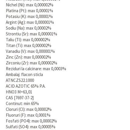
Nichel (Ni): max 0,000002%
Platina (Pt): max 0,00001%
Potasiu (K): max 0,00001%
Argint (Ag): max 0,000001%
Sodiu (Na): max 0,00002%
Strontiu (Sr): max 0,000001%
Taliu (Tl): max 0,000002%
Titan (Ti): max 0,000002%
Vanadiu (V): max 0,000001%
Zinc (Zn): max 0,000002%
Zirconiu (Zr): max 0,000002%
Reziduri la calcinare: max 0,0003%
Ambalaj: flacon sticla
ATNCZS22.1000
ACID AZOTIC 65% P.A.
HNO3 M=63,01
CAS [7697-37-2]
Continut: min 65%
Cloruri (Cl): max 0,00002%
Fluoruri (F): max 0,0001%
Fosfati (PO4): max 0,00002%
Sulfati (SO4): max 0,00005%