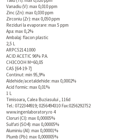
Taliu (Tl): max 0,020 ppm
Vanadiu (V): max 0,010 ppm
Zinc (Zn): max 0,030 ppm
Zirconiu (Zr): max 0,050 ppm
Reziduri la evaporare: max 5 ppm
Apa: max 0,2%
Ambalaj: flacon plastic
2,5 L
ARPC5214.1000
ACID ACETIC 96% P.A.
CH3COOH M=60,05
CAS [64-19-7]
Continut: min 95,9%
Aldehide/acetaldehide: max 0,0002%
Acid formic: max 0,01%
1 L
Timisoara, Calea Buziasului , 116d
Tel.: 0722344919; 0256494310 Fax:0256292752
www.ingenlaboratory.ro 4
Cloruri (Cl): max 0,00005%
Sulfati (SO4): max 0,00005%
Aluminiu (Al): max 0,00001%
Plumb (Pb): max 0,000005%