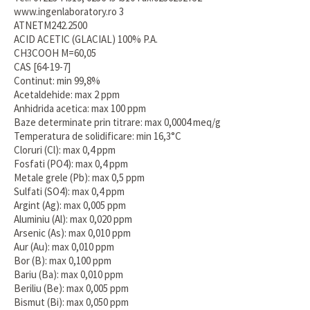
www.ingenlaboratory.ro 3
ATNETM242.2500
ACID ACETIC (GLACIAL) 100% P.A.
CH3COOH M=60,05
CAS [64-19-7]
Continut: min 99,8%
Acetaldehide: max 2 ppm
Anhidrida acetica: max 100 ppm
Baze determinate prin titrare: max 0,0004 meq/g
Temperatura de solidificare: min 16,3°C
Cloruri (Cl): max 0,4 ppm
Fosfati (PO4): max 0,4 ppm
Metale grele (Pb): max 0,5 ppm
Sulfati (SO4): max 0,4 ppm
Argint (Ag): max 0,005 ppm
Aluminiu (Al): max 0,020 ppm
Arsenic (As): max 0,010 ppm
Aur (Au): max 0,010 ppm
Bor (B): max 0,100 ppm
Bariu (Ba): max 0,010 ppm
Beriliu (Be): max 0,005 ppm
Bismut (Bi): max 0,050 ppm