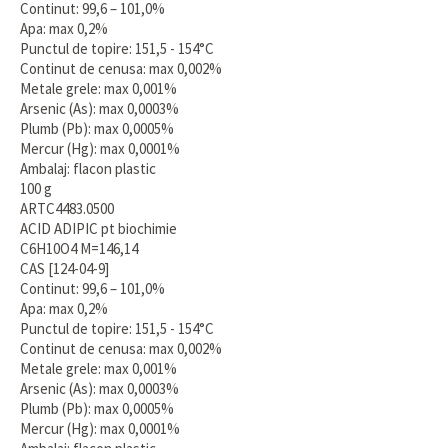
Continut: 99,6 – 101,0%
Apa: max 0,2%
Punctul de topire: 151,5 - 154°C
Continut de cenusa: max 0,002%
Metale grele: max 0,001%
Arsenic (As): max 0,0003%
Plumb (Pb): max 0,0005%
Mercur (Hg): max 0,0001%
Ambalaj: flacon plastic
100 g
ARTC4483.0500
ACID ADIPIC pt biochimie
C6H10O4 M=146,14
CAS [124-04-9]
Continut: 99,6 – 101,0%
Apa: max 0,2%
Punctul de topire: 151,5 - 154°C
Continut de cenusa: max 0,002%
Metale grele: max 0,001%
Arsenic (As): max 0,0003%
Plumb (Pb): max 0,0005%
Mercur (Hg): max 0,0001%