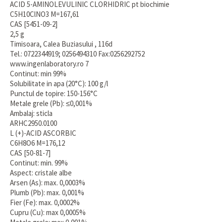
ACID 5-AMINOLEVULINIC CLORHIDRIC pt biochimie
C5H10ClNO3 M=167,61
CAS [5451-09-2]
2,5 g
Timisoara, Calea Buziasului , 116d
Tel.: 0722344919; 0256494310 Fax:0256292752
www.ingenlaboratory.ro 7
Continut: min 99%
Solubilitate in apa (20°C): 100 g/l
Punctul de topire: 150-156°C
Metale grele (Pb): ≤0,001%
Ambalaj: sticla
ARHC2950.0100
L (+)-ACID ASCORBIC
C6H8O6 M=176,12
CAS [50-81-7]
Continut: min. 99%
Aspect: cristale albe
Arsen (As): max. 0,0003%
Plumb (Pb): max. 0,001%
Fier (Fe): max. 0,0002%
Cupru (Cu): max 0,0005%