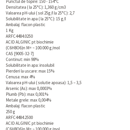
Punctul de topire: 150 - 154°C
Densitatea ( la 25°C): 1,360 g/cm3
Valoarea pH-ului ( sol 25g/l la 25°C): 2,7
Solubilitate in apa ( la 25°C): 15 g/l
Ambalaj: flacon plastic
1 Kg
ARFC4484.0250
ACID ALGINIC pt biochimie
(C6H8O6)n M= ~ 100.000 g/mol
CAS [9005-32-7]
Continut: min 98%
Solubilitate in apa: insolubil
Pierderi la uscare: max 15%
Cenusa: max 4%
Valoarea pH-ului ( solutie apoasa): 1,5 – 3,5
Arsenic (As): max 0,0003%
Plumb (Pb): max 0,001%
Metale grele: max 0,004%
Ambalaj: flacon plastic
250 g
ARFC4484.2500
ACID ALGINIC pt biochimie
(C6H8O6)n M= ~ 100.000 g/mol