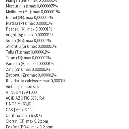
Mangan (Mn): max 0,000001%
Mercur (Hg): max 0,0000005%
Molibden (Mo): max 0,000001%
Nichel (Ni): max 0,000002%
Platina (Pt): max 0,00001%
Potasiu (K): max 0,00001%
Argint (Ag): max 0,000001%
Sodiu (Na): max 0,00002%
Strontiu (Sr): max 0,000001%
Taliu (Tl): max 0,000002%
Titan (Ti): max 0,000002%
Vanadiu (V): max 0,000001%
Zinc (Zn): max 0,000002%
Zirconiu (Zr): max 0,000002%
Reziduri la calcinare: max 0,0003%
Ambalaj: flacon sticla
ATNEDM179.1000
ACID AZOTIC 65% P.A.
HNO3 M=63,01
CAS [7697-37-2]
Continut: min 65,0 %
Cloruri (Cl): max 0,2 ppm
Fosfati (PO4): max 0,2 ppm