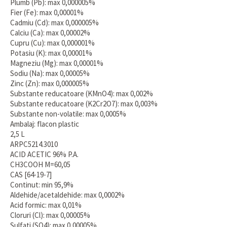
Plumb (Pb): max 0,000005%
Fier (Fe): max 0,00001%
Cadmiu (Cd): max 0,000005%
Calciu (Ca): max 0,00002%
Cupru (Cu): max 0,000001%
Potasiu (K): max 0,00001%
Magneziu (Mg): max 0,00001%
Sodiu (Na): max 0,00005%
Zinc (Zn): max 0,000005%
Substante reducatoare (KMnO4): max 0,002%
Substante reducatoare (K2Cr2O7): max 0,003%
Substante non-volatile: max 0,0005%
Ambalaj: flacon plastic
2,5 L
ARPC5214.3010
ACID ACETIC 96% P.A.
CH3COOH M=60,05
CAS [64-19-7]
Continut: min 95,9%
Aldehide/acetaldehide: max 0,0002%
Acid formic: max 0,01%
Cloruri (Cl): max 0,00005%
Sulfati (SO4): max 0,00005%