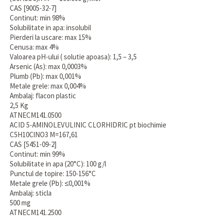
CAS [9005-32-7]
Continut: min 98%
Solubilitate in apa: insolubil
Pierderi la uscare: max 15%
Cenusa: max 4%
Valoarea pH-ului ( solutie apoasa): 1,5 – 3,5
Arsenic (As): max 0,0003%
Plumb (Pb): max 0,001%
Metale grele: max 0,004%
Ambalaj: flacon plastic
2,5 Kg
ATNECM141.0500
ACID 5-AMINOLEVULINIC CLORHIDRIC pt biochimie
C5H10ClNO3 M=167,61
CAS [5451-09-2]
Continut: min 99%
Solubilitate in apa (20°C): 100 g/l
Punctul de topire: 150-156°C
Metale grele (Pb): ≤0,001%
Ambalaj: sticla
500 mg
ATNECM141.2500