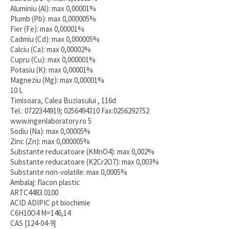
Aluminiu (Al): max 0,00001%
Plumb (Pb): max 0,000005%
Fier (Fe): max 0,00001%
Cadmiu (Cd): max 0,000005%
Calciu (Ca): max 0,00002%
Cupru (Cu): max 0,000001%
Potasiu (K): max 0,00001%
Magneziu (Mg): max 0,00001%
10 L
Timisoara, Calea Buziasului , 116d
Tel.: 0722344919; 0256494310 Fax:0256292752
www.ingenlaboratory.ro 5
Sodiu (Na): max 0,00005%
Zinc (Zn): max 0,000005%
Substante reducatoare (KMnO4): max 0,002%
Substante reducatoare (K2Cr2O7): max 0,003%
Substante non-volatile: max 0,0005%
Ambalaj: flacon plastic
ARTC4483.0100
ACID ADIPIC pt biochimie
C6H10O4 M=146,14
CAS [124-04-9]