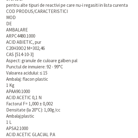
pentru alte tipuri de reactivi pe care nu-i regasiti in lista curenta
COD PRODUS/CARACTERISTICI
MOD
DE
AMBALARE
ARPC4480.1000
ACID ABIETIC, pur
C20H30O2 M=302,46
CAS [514-10-3]
Aspect: granule de culoare galben pal
Punctul de inmuiere: 92 - 99°C
Valoarea acidului: ≤ 15
Ambalaj: flacon plastic
1 Kg
APAA90.1000
ACID ACETIC 0,1 N
Factorul F= 1,000 ± 0,002
Densitate (la 20°C): 1,00g/cc
Ambalaj:plastic
1 L
APSA2.1000
ACID ACETIC GLACIAL P.A