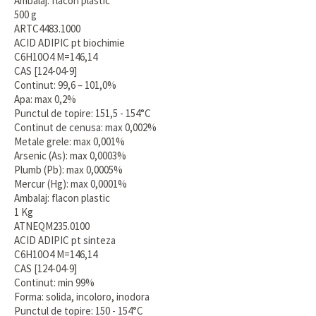
Ambalaj: flacon plastic
500 g
ARTC4483.1000
ACID ADIPIC pt biochimie
C6H10O4 M=146,14
CAS [124-04-9]
Continut: 99,6 – 101,0%
Apa: max 0,2%
Punctul de topire: 151,5 - 154°C
Continut de cenusa: max 0,002%
Metale grele: max 0,001%
Arsenic (As): max 0,0003%
Plumb (Pb): max 0,0005%
Mercur (Hg): max 0,0001%
Ambalaj: flacon plastic
1 Kg
ATNEQM235.0100
ACID ADIPIC pt sinteza
C6H10O4 M=146,14
CAS [124-04-9]
Continut: min 99%
Forma: solida, incoloro, inodora
Punctul de topire: 150 - 154°C