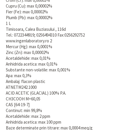
Crom (Cr): max 0,00002%
Cupru (Cu): max 0,00002%
Fier (Fe): max 0,00002%
Plumb (Pb): max 0,00002%
1 L
Timisoara, Calea Buziasului , 116d
Tel.: 0722344919; 0256494310 Fax:0256292752
www.ingenlaboratory.ro 2
Mercur (Hg): max 0,0001%
Zinc (Zn): max 0,00002%
Acetaldehide: max 0,01%
Anhidrida acetica: max 0,01%
Substante non-volatile: max 0,001%
Apa: max 0,3%
Ambalaj: flacon plastic
ATNETM242.1000
ACID ACETIC (GLACIAL) 100% P.A.
CH3COOH M=60,05
CAS [64-19-7]
Continut: min 99,8%
Acetaldehide: max 2 ppm
Anhidrida acetica: max 100 ppm
Baze determinate prin titrare: max 0,0004 meq/g