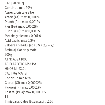
CAS [50-81-7]
Continut: min. 99%
Aspect: cristale albe
Arsen (As): max. 0,0003%
Plumb (Pb): max. 0,001%
Fier (Fe): max. 0,0002%
Cupru (Cu): max 0,0005%
Metale grele: max 0,001%
Acid oxalic: max 0,2%
Valoarea pH-ului (apa 5%): 2,2 – 2,5
Ambalaj: flacon plastic
500 g
ATNCAS23.1000
ACID AZOTIC 65% P.A.
HNO3 M=63,01
CAS [7697-37-2]
Continut: min 65%
Cloruri (Cl): max 0,00002%
Fluoruri (F): max 0,0001%
Fosfati (PO4): max 0,00002%
1 L
Timisoara, Calea Buziasului , 116d