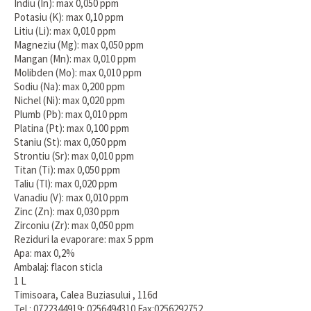
Indiu (In): max 0,050 ppm
Potasiu (K): max 0,10 ppm
Litiu (Li): max 0,010 ppm
Magneziu (Mg): max 0,050 ppm
Mangan (Mn): max 0,010 ppm
Molibden (Mo): max 0,010 ppm
Sodiu (Na): max 0,200 ppm
Nichel (Ni): max 0,020 ppm
Plumb (Pb): max 0,010 ppm
Platina (Pt): max 0,100 ppm
Staniu (St): max 0,050 ppm
Strontiu (Sr): max 0,010 ppm
Titan (Ti): max 0,050 ppm
Taliu (Tl): max 0,020 ppm
Vanadiu (V): max 0,010 ppm
Zinc (Zn): max 0,030 ppm
Zirconiu (Zr): max 0,050 ppm
Reziduri la evaporare: max 5 ppm
Apa: max 0,2%
Ambalaj: flacon sticla
1 L
Timisoara, Calea Buziasului , 116d
Tel.: 0722344919; 0256494310 Fax:0256292752