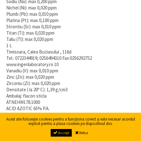
Sodiu (Na): max 0,200 ppm
Nichel (Ni): max 0,020 ppm
Plumb (Pb): max 0,010 ppm
Platina (Pt): max 0,100 ppm
Strontiu (Sr): max 0,010 ppm
Titan (Ti): max 0,020 ppm
Taliu (Tl): max 0,020 ppm
1 L
Timisoara, Calea Buziasului , 116d
Tel.: 0722344919; 0256494310 Fax:0256292752
www.ingenlaboratory.ro 10
Vanadiu (V): max 0,010 ppm
Zinc (Zn): max 0,020 ppm
Zirconiu (Zi): max 0,020 ppm
Densitate ( la 20º C): 1,39 g/cm3
Ambalaj: flacon sticla
ATNEHM178.1000
ACID AZOTIC 65% P.A.
HNO3 M=63,01
Acest site folosește cookies pentru a funcționa corect și este necesar acordul
CAS [7697-37-2]
explicit pentru a plasa cookies pe dispozitivul dvs.
Puritate: min 65,0 %
Accept
Refuz
Cloruri (Cl): max 0,2 ppm
Fluoruri (F): max 1 ppm