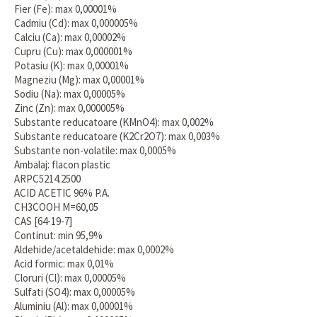
Fier (Fe): max 0,00001%
Cadmiu (Cd): max 0,000005%
Calciu (Ca): max 0,00002%
Cupru (Cu): max 0,000001%
Potasiu (K): max 0,00001%
Magneziu (Mg): max 0,00001%
Sodiu (Na): max 0,00005%
Zinc (Zn): max 0,000005%
Substante reducatoare (KMnO4): max 0,002%
Substante reducatoare (K2Cr2O7): max 0,003%
Substante non-volatile: max 0,0005%
Ambalaj: flacon plastic
ARPC5214.2500
ACID ACETIC 96% P.A.
CH3COOH M=60,05
CAS [64-19-7]
Continut: min 95,9%
Aldehide/acetaldehide: max 0,0002%
Acid formic: max 0,01%
Cloruri (Cl): max 0,00005%
Sulfati (SO4): max 0,00005%
Aluminiu (Al): max 0,00001%