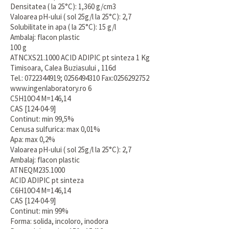
Densitatea ( la 25°C): 1,360 g/cm3
Valoarea pH-ului ( sol 25g/l la 25°C): 2,7
Solubilitate in apa ( la 25°C): 15 g/l
Ambalaj: flacon plastic
100 g
ATNCXS21.1000 ACID ADIPIC pt sinteza 1 Kg
Timisoara, Calea Buziasului , 116d
Tel.: 0722344919; 0256494310 Fax:0256292752
www.ingenlaboratory.ro 6
C5H10O4 M=146,14
CAS [124-04-9]
Continut: min 99,5%
Cenusa sulfurica: max 0,01%
Apa: max 0,2%
Valoarea pH-ului ( sol 25g/l la 25°C): 2,7
Ambalaj: flacon plastic
ATNEQM235.1000
ACID ADIPIC pt sinteza
C6H10O4 M=146,14
CAS [124-04-9]
Continut: min 99%
Forma: solida, incoloro, inodora