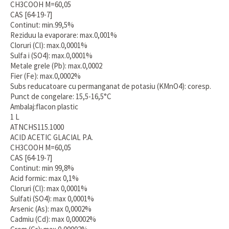
CH3COOH M=60,05
CAS [64-19-7]
Continut: min.99,5%
Reziduu la evaporare: max.0,001%
Cloruri (Cl): max.0,0001%
Sulfa i (SO4): max.0,0001%
Metale grele (Pb): max.0,0002
Fier (Fe): max.0,0002%
Subs reducatoare cu permanganat de potasiu (KMnO4): coresp.
Punct de congelare: 15,5-16,5°C
Ambalaj:flacon plastic
1 L
ATNCHS115.1000
ACID ACETIC GLACIAL P.A.
CH3COOH M=60,05
CAS [64-19-7]
Continut: min 99,8%
Acid formic: max 0,1%
Cloruri (Cl): max 0,0001%
Sulfati (SO4): max 0,0001%
Arsenic (As): max 0,0002%
Cadmiu (Cd): max 0,00002%