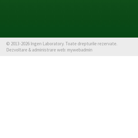
©
2013-2026
Ingen Laboratory
. Toate drepturile rezervate.
Dezvoltare & administrare web:
mywebadmin