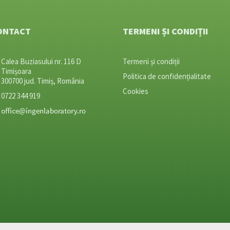
ONTACT
TERMENI ȘI CONDIȚII
Calea Buziasului nr. 116 D
Termeni și condiții
Timișoara
Politica de confidențialitate
300700 jud. Timiș, România
Cookies
0722 344 919