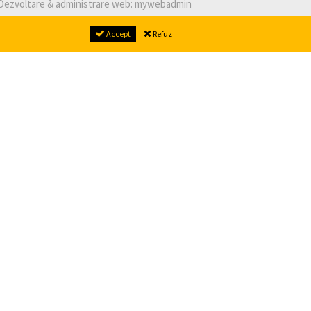
Dezvoltare & administrare web:
mywebadmin
Accept
Refuz