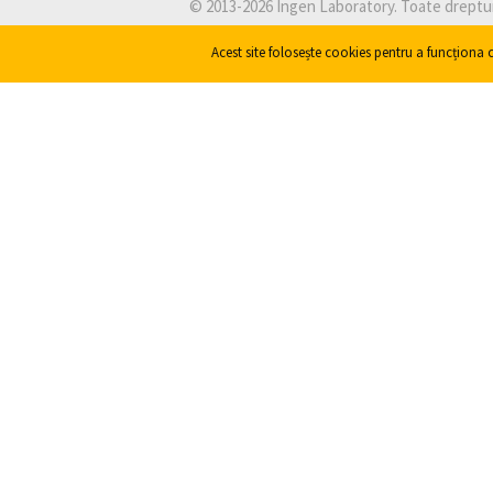
©
2013-2026
Ingen Laboratory
. Toate dreptu
Acest site folosește cookies pentru a funcționa c