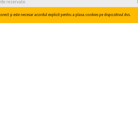
rile rezervate.
orect și este necesar acordul explicit pentru a plasa cookies pe dispozitivul dvs.